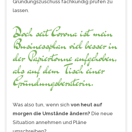
Gründungszuschuss fachkundig prüfen zu
lassen.
Doch seit Corona ist mein
Businessplan viel besser in
der Papiertonne aufgehoben,
als auf dem Tisch einer
Gründungsberaterin.
Was also tun, wenn sich
von heut auf
morgen die Umstände ändern?
Die neue
Situation annehmen und Pläne
umschreiben?